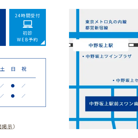
24時間受付
初診
WEB予約
土
日
祝
／
●
／
／
●
／
面掲示
）