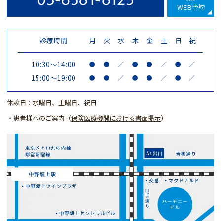
WEB予約
診療時間
月
火
水
木
金
土
日
祝
10:30～14:00
●
●
／
●
●
／
●
／
15:00～19:00
●
●
／
●
●
／
●
／
休診日：水曜日、土曜日、祝日
・患者様へのご案内（
保険医療機関における書面掲示
）