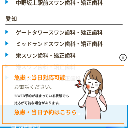
中野坂上駅前スワン歯科・矯正歯科
愛知
ゲートタワースワン歯科・矯正歯科
ミッドランドスワン歯科・矯正歯科
栄スワン歯科・矯正歯科
港スワン歯科・矯正歯科
急患・当日対応可能
白鳥スワン歯科・矯正歯科
お電話ください。
※WEB予約が埋まっている状態でも
対応が可能な場合があります。
急患・当日予約はこちら
© nakanosakaue-swan.com