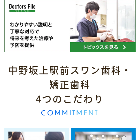
7月6日（月）
7月7日（火）
7月10日（金）
（※7月9日（木）は院長不在のため、一部診
療内容に制限がございます）
患者様にはご不便をおかけいたしますが、何卒
ご理解のほどよろしくお願い申し上げます。
中野坂上駅前スワン歯科・
2026.05.12
【診療時間短縮のお知らせ】
矯正歯科
6月25日（木）は午前休診となります。
4つのこだわり
午後の診療時間は通常通りの15:00～19:00と
なります。
COMMITMENT
ご不便おかけしますが、何卒ご了承くださいま
すようお願いいたします。