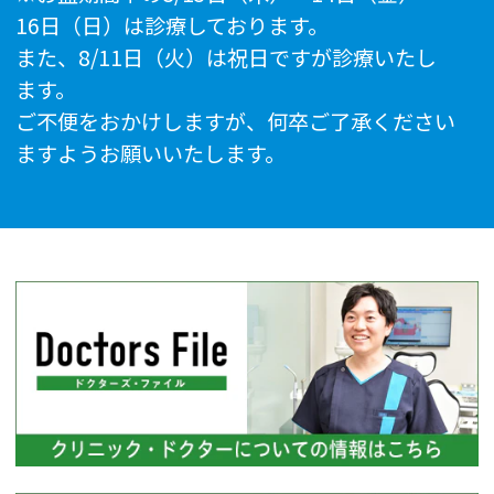
16日（日）は診療しております。
また、8/11日（火）は祝日ですが診療いたし
ます。
ご不便をおかけしますが、何卒ご了承ください
ますようお願いいたします。
2026.06.12
【夏季休診日のお知らせ】
平素より当院をご利用いただき、誠にありがと
うございます。
誠に勝手ながら、下記日程を休診とさせていた
だきます。
■休診日
7月3日（金）
7月5日（日）