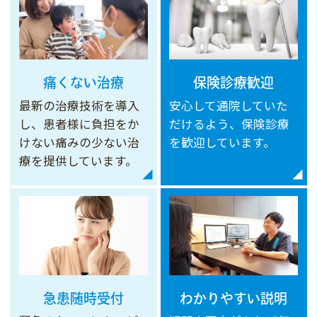
2026.04.03
【ゴールデンウィーク期間の休診のお知らせ】
4/29（水）、5/3（日）～5/6（水）は休診と
なります。
痛くない治療
保険診療歓迎
なお、5/2（土）は通常と異なり、診療してお
最新の治療技術を導入
安心して通院していた
ります。
し、患者様に負担をか
だけるよう、保険診療
ご不便をおかけしますが、何卒ご了承ください
けない痛みの少ない治
を歓迎しています。
ますようお願いいたします。
療を提供しています。
2026.03.13
【診療時間短縮のお知らせ】
3月31日（火）は午後休診となります。
午前の診療時間は通常通りの10:30～14:00に
なります。
ご不便おかけしますが、何卒ご了承くださいま
急患随時受付
わかりやすい説明