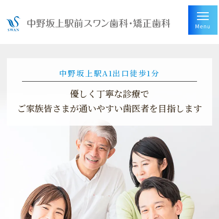
矯正治療をもっと身近に
中野坂上駅A1出口徒歩1分
優しく丁寧な診療で
ご家族皆さまが通いやすい
歯医者を目指します